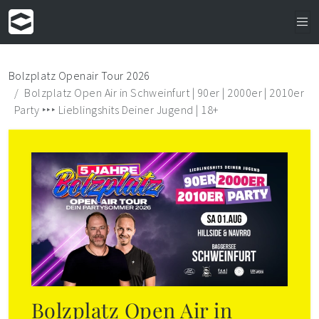
Bolzplatz Openair Tour 2026
Bolzplatz Open Air in Schweinfurt | 90er | 2000er | 2010er
Party ‣‣‣ Lieblingshits Deiner Jugend | 18+
Bolzplatz Open Air in