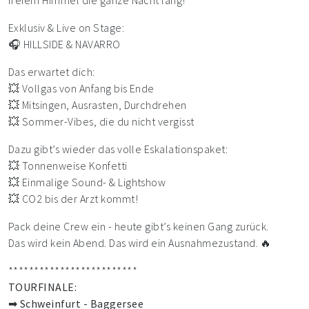
freiem Himmel die ganze Nacht lang!
Exklusiv & Live on Stage:
🎧 HILLSIDE & NAVARRO
Das erwartet dich:
💥 Vollgas von Anfang bis Ende
💥 Mitsingen, Ausrasten, Durchdrehen
💥 Sommer-Vibes, die du nicht vergisst
Dazu gibt’s wieder das volle Eskalationspaket:
💥 Tonnenweise Konfetti
💥 Einmalige Sound- & Lightshow
💥 CO2 bis der Arzt kommt!
Pack deine Crew ein - heute gibt’s keinen Gang zurück.
Das wird kein Abend. Das wird ein Ausnahmezustand. 🔥
*************************
TOURFINALE:
➡ Schweinfurt - Baggersee