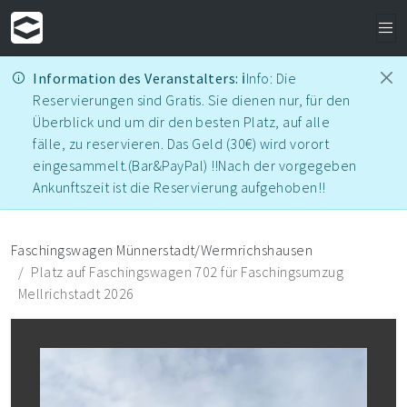
Information des Veranstalters:
ℹ️Info: Die
Reservierungen sind Gratis. Sie dienen nur, für den
Überblick und um dir den besten Platz, auf alle
fälle, zu reservieren. Das Geld (30€) wird vorort
eingesammelt.(Bar&PayPal) ‼Nach der vorgegeben
Ankunftszeit ist die Reservierung aufgehoben‼
Faschingswagen Münnerstadt/Wermrichshausen
Platz auf Faschingswagen 702 für Faschingsumzug
Mellrichstadt 2026