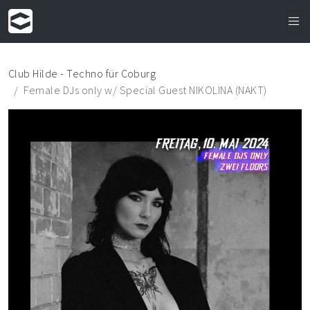
Club Hilde - Techno für Coburg
Female DJs only w/ Special Guest NIKOLINA (NAKT)