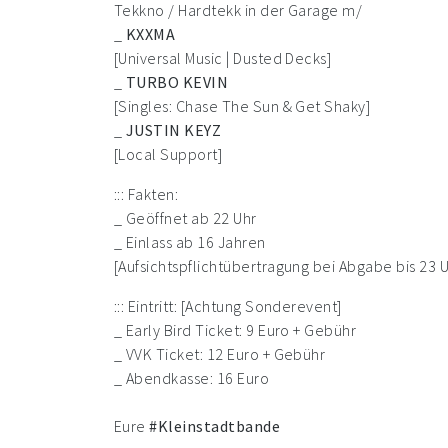
Tekkno / Hardtekk in der Garage m/
_
KXXMA
[Universal Music | Dusted Decks]
_
TURBO KEVIN
[Singles: Chase The Sun & Get Shaky]
_
JUSTIN KEYZ
[Local Support]
::: Fakten:
_ Geöffnet ab 22 Uhr
_ Einlass ab 16 Jahren
[Aufsichtspflichtübertragung bei Abgabe bis 23 
::: Eintritt: [Achtung Sonderevent]
_ Early Bird Ticket: 9 Euro + Gebühr
_ VVK Ticket: 12 Euro + Gebühr
_ Abendkasse: 16 Euro
Eure
#Kleinstadtbande