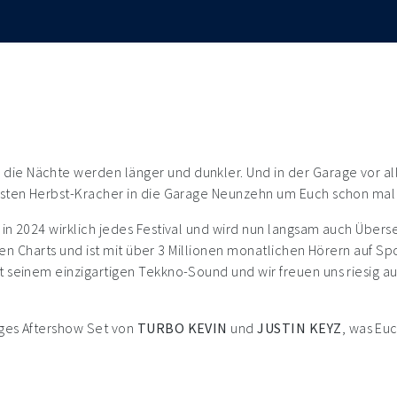
e Nächte werden länger und dunkler. Und in der Garage vor all
rsten Herbst-Kracher in die Garage Neunzehn um Euch schon mal 
in 2024 wirklich jedes Festival und wird nun langsam auch Übers
chen Charts und ist mit über 3 Millionen monatlichen Hörern auf Sp
 seinem einzigartigen Tekkno-Sound und wir freuen uns riesig au
iges Aftershow Set von
TURBO KEVIN
und
JUSTIN KEYZ
, was Eu