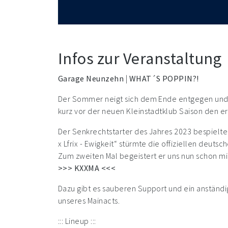
Infos zur Veranstaltung
Garage Neunzehn
|
WHAT´S POPPIN?!
Der Sommer neigt sich dem Ende entgegen und di
kurz vor der neuen Kleinstadtklub Saison den e
Der Senkrechtstarter des Jahres 2023 bespielte 
x Lfrix - Ewigkeit“ stürmte die offiziellen deuts
Zum zweiten Mal begeistert er uns nun schon mit
>>> KXXMA <<<
Dazu gibt es sauberen Support und ein anständ
unseres Mainacts.
::: Lineup :::