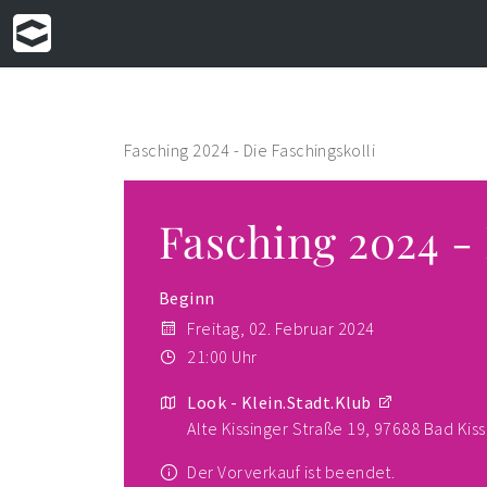
Fasching 2024 - Die Faschingskolli
Fasching 2024 - 
Beginn
Freitag, 02. Februar 2024
21:00 Uhr
Look - Klein.Stadt.Klub
Alte Kissinger Straße 19, 97688 Bad Kis
Der Vorverkauf ist beendet.