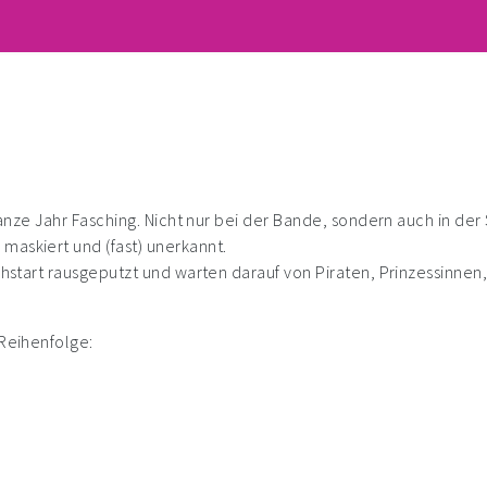
s ganze Jahr Fasching. Nicht nur bei der Bande, sondern auch in d
maskiert und (fast) unerkannt.
frühstart rausgeputzt und warten darauf von Piraten, Prinzessin
 Reihenfolge: