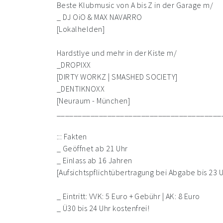
Beste Klubmusic von A bis Z in der Garage m/
_ DJ OiO & MAX NAVARRO
[Lokalhelden]
Hardstlye und mehr in der Kiste m/
_DROPIXX
[DIRTY WORKZ | SMASHED SOCIETY]
_DENTIKNOXX
[Neuraum - München]
_______________________________________
::: Fakten
_ Geöffnet ab 21 Uhr
_ Einlass ab 16 Jahren
[Aufsichtspflichtübertragung bei Abgabe bis 23 
_ Eintritt: VVK: 5 Euro + Gebühr | AK: 8 Euro
_ Ü30 bis 24 Uhr kostenfrei!