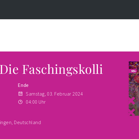
Die Faschingskolli
Ende
Samstag, 03. Februar 2024
04:00 Uhr
singen, Deutschland