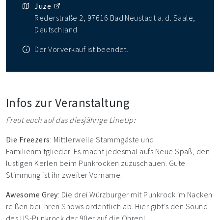
Juze
Rederstraße 2, 97616 Bad Neustadt a. d. Saale,
Deutschland
Der Vorverkauf ist beendet.
Infos zur Veranstaltung
Freut euch auf das diesjährige LineUp:
Die Freezers
: Mittlerweile Stammgäste und
Familienmitglieder. Es macht jedesmal aufs Neue Spaß, den
lustigen Kerlen beim Punkrocken zuzuschauen. Gute
Stimmung ist ihr zweiter Vorname.
Awesome Grey
: Die drei Würzburger mit Punkrock im Nacken
reißen bei ihren Shows ordentlich ab. Hier gibt's den Sound
des US-Punkrock der 90er auf die Ohren!