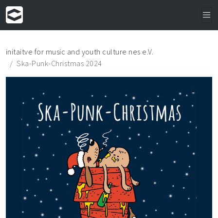
initaitve for music and youth culture nes e.V.
Ska-Punk-Christmas 2024