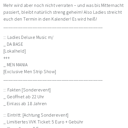
Mehr wird aber noch nicht verraten – und was bis Mitternacht
passiert, bleibt natürlich streng geheim! Also Ladies streicht
euch den Termin in den Kalender! Es wird heiß!
_________________________________________
::: Ladies Deluxe Music m/
_ DA BASE
[Lokalheld]
+++
_ MEN MANIA
[Exclusive Men Strip Show]
_________________________________________
::: Fakten [Sonderevent]
_ Geöffnet ab 22 Uhr
_ Einlass ab 18 Jahren
::: Eintritt: [Achtung Sonderevent]
_ Limitiertes VVK Ticket: 5 Euro + Gebühr