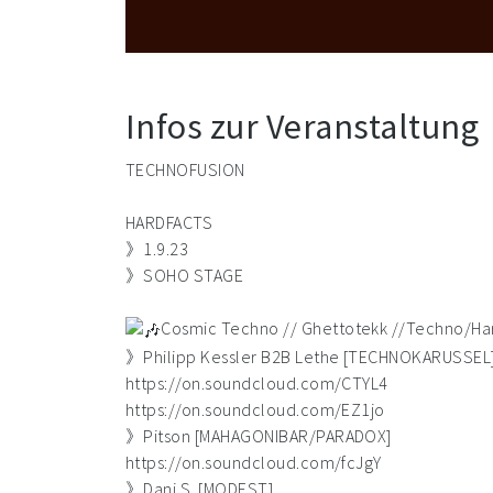
Infos zur Veranstaltung
TECHNOFUSION
HARDFACTS
》1.9.23
》SOHO STAGE
Cosmic Techno // Ghettotekk //Techno/H
》Philipp Kessler B2B Lethe [TECHNOKARUSSEL
https://on.soundcloud.com/CTYL4
https://on.soundcloud.com/EZ1jo
》Pitson [MAHAGONIBAR/PARADOX]
https://on.soundcloud.com/fcJgY
》Dani S. [MODEST]