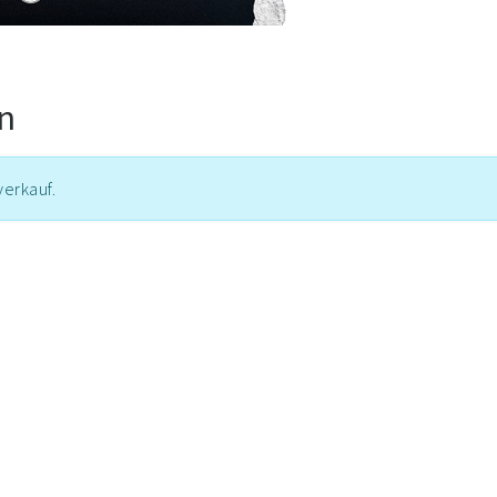
en
erkauf.