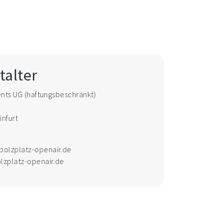
talter
ents UG (haftungsbeschränkt)
nfurt
bolzplatz-openair.de
olzplatz-openair.de