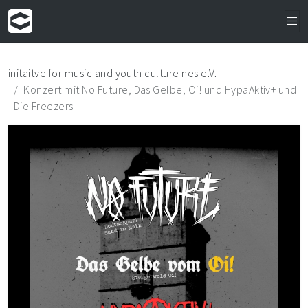
initaitve for music and youth culture nes e.V.
Konzert mit No Future, Das Gelbe, Oi! und HypaAktiv+ und
Die Freezers