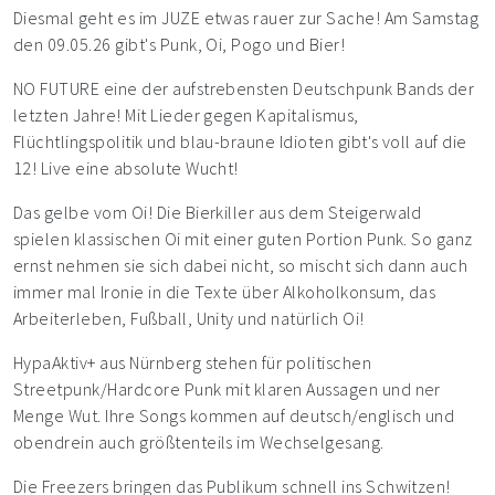
Diesmal geht es im JUZE etwas rauer zur Sache! Am Samstag
den 09.05.26 gibt's Punk, Oi, Pogo und Bier!
NO FUTURE eine der aufstrebensten Deutschpunk Bands der
letzten Jahre! Mit Lieder gegen Kapitalismus,
Flüchtlingspolitik und blau-braune Idioten gibt's voll auf die
12! Live eine absolute Wucht!
Das gelbe vom Oi! Die Bierkiller aus dem Steigerwald
spielen klassischen Oi mit einer guten Portion Punk. So ganz
ernst nehmen sie sich dabei nicht, so mischt sich dann auch
immer mal Ironie in die Texte über Alkoholkonsum, das
Arbeiterleben, Fußball, Unity und natürlich Oi!
HypaAktiv+ aus Nürnberg stehen für politischen
Streetpunk/Hardcore Punk mit klaren Aussagen und ner
Menge Wut. Ihre Songs kommen auf deutsch/englisch und
obendrein auch größtenteils im Wechselgesang.
Die Freezers bringen das Publikum schnell ins Schwitzen!