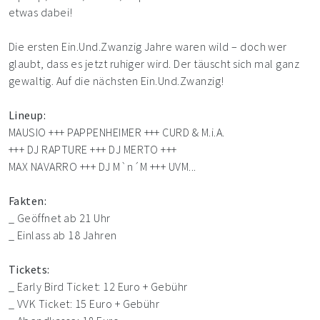
etwas dabei!
Die ersten Ein.Und.Zwanzig Jahre waren wild – doch wer
glaubt, dass es jetzt ruhiger wird. Der täuscht sich mal ganz
gewaltig. Auf die nächsten Ein.Und.Zwanzig!
Lineup:
MAUSIO +++ PAPPENHEIMER +++ CURD & M.i.A.
+++ DJ RAPTURE +++ DJ MERTO +++
MAX NAVARRO +++ DJ M`n´M +++ UVM...
Fakten:
_ Geöffnet ab 21 Uhr
_ Einlass ab 18 Jahren
Tickets:
_ Early Bird Ticket: 12 Euro + Gebühr
_ VVK Ticket: 15 Euro + Gebühr