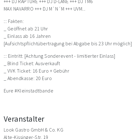
+++ DJ RAPTURE +++ DJ D-LANE +++ DJ TM6
MAX NAVARRO +++ DJ M`N´M +++ UVM...
::: Fakten:
_ Geöffnet ab 21 Uhr
_ Einlass ab 16 Jahren
[Aufsichtspflichtübertragung bei Abgabe bis 23 Uhr möglich]
::: Eintritt: [Achtung Sonderevent - limitierter Einlass]
_ Blind Ticket: Ausverkauft
_ VVK Ticket: 16 Euro + Gebühr
_ Abendkasse: 20 Euro
Eure #Kleinstadtbande
Veranstalter
Look Gastro GmbH & Co. KG
Alte-Kissinger-Str. 19