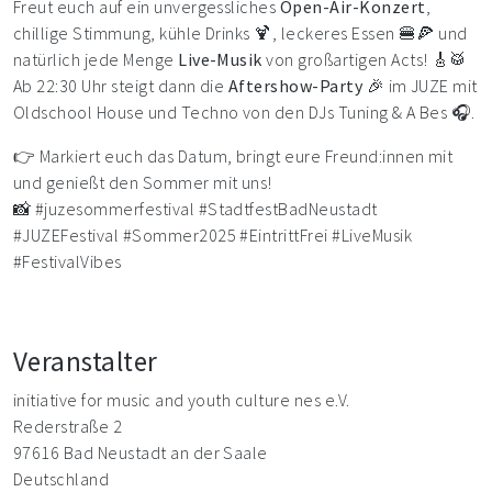
Freut euch auf ein unvergessliches
Open-Air-Konzert
,
chillige Stimmung, kühle Drinks 🍹, leckeres Essen 🍔🍕 und
natürlich jede Menge
Live-Musik
von großartigen Acts! 🎸🥁
Ab 22:30 Uhr steigt dann die
Aftershow-Party
🎉 im JUZE mit
Oldschool House und Techno von den DJs Tuning & A Bes 🎧.
👉 Markiert euch das Datum, bringt eure Freund:innen mit
und genießt den Sommer mit uns!
📸 #juzesommerfestival #StadtfestBadNeustadt
#JUZEFestival #Sommer2025 #EintrittFrei #LiveMusik
#FestivalVibes
Veranstalter
initiative for music and youth culture nes e.V.
Rederstraße 2
97616 Bad Neustadt an der Saale
Deutschland