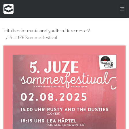
initaitve for music and youth culture nes e.V.
5. JUZE Sommerfestival