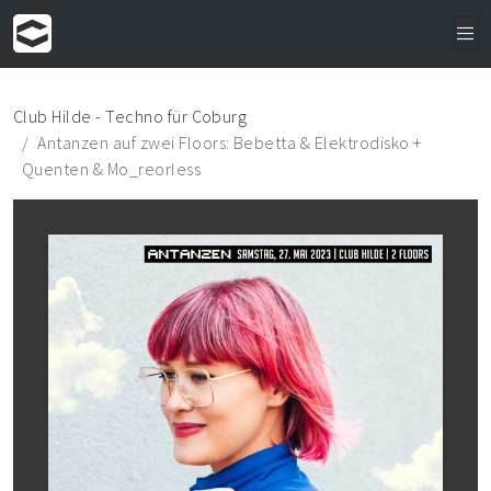
Club Hilde - Techno für Coburg
Antanzen auf zwei Floors: Bebetta & Elektrodisko +
Quenten & Mo_reorless