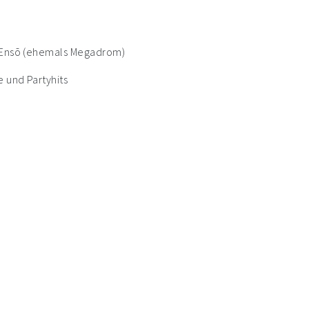
m Ensō (ehemals Megadrom)
e und Partyhits