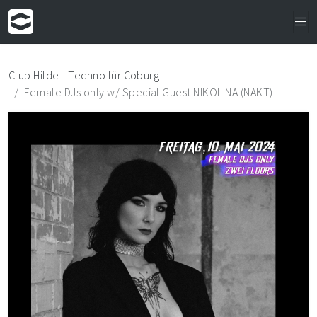
Club Hilde - Techno für Coburg
Female DJs only w/ Special Guest NIKOLINA (NAKT)