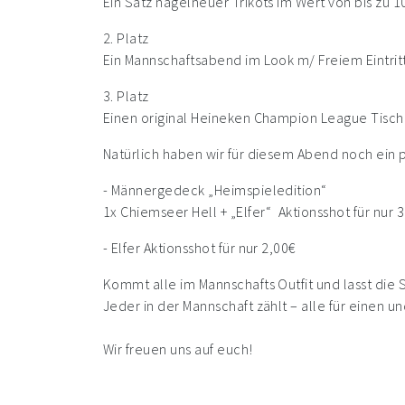
Ein Satz nagelneuer Trikots im Wert von bis zu 1
2. Platz
Ein Mannschaftsabend im Look m/ Freiem Eintrit
3. Platz
Einen original Heineken Champion League Tischk
Natürlich haben wir für diesem Abend noch ein pa
- Männergedeck „Heimspieledition“
1x Chiemseer Hell + „Elfer“ Aktionsshot für nur 
- Elfer Aktionsshot für nur 2,00€
Kommt alle im Mannschafts Outfit und lasst die 
Jeder in der Mannschaft zählt – alle für einen und
Wir freuen uns auf euch!