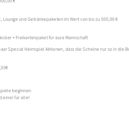
000,00 €
t, Lounge und Getränkepaketen im Wert von bis zu 500,00 €
icker + Freikartenpaket für eure Mannschaft
ar Special Heimspiel Aktionen, dass die Scheine nur so in die Bo
3,50€
Spiele beginnen.
 einer für alle!