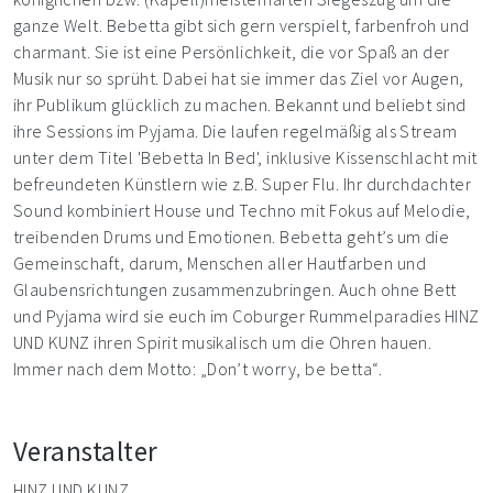
ganze Welt. Bebetta gibt sich gern verspielt, farbenfroh und
charmant. Sie ist eine Persönlichkeit, die vor Spaß an der
Musik nur so sprüht. Dabei hat sie immer das Ziel vor Augen,
ihr Publikum glücklich zu machen. Bekannt und beliebt sind
ihre Sessions im Pyjama. Die laufen regelmäßig als Stream
unter dem Titel 'Bebetta In Bed', inklusive Kissenschlacht mit
befreundeten Künstlern wie z.B. Super Flu. Ihr durchdachter
Sound kombiniert House und Techno mit Fokus auf Melodie,
treibenden Drums und Emotionen. Bebetta geht’s um die
Gemeinschaft, darum, Menschen aller Hautfarben und
Glaubensrichtungen zusammenzubringen. Auch ohne Bett
und Pyjama wird sie euch im Coburger Rummelparadies HINZ
UND KUNZ ihren Spirit musikalisch um die Ohren hauen.
Immer nach dem Motto: „Don’t worry, be betta“.
Veranstalter
HINZ UND KUNZ