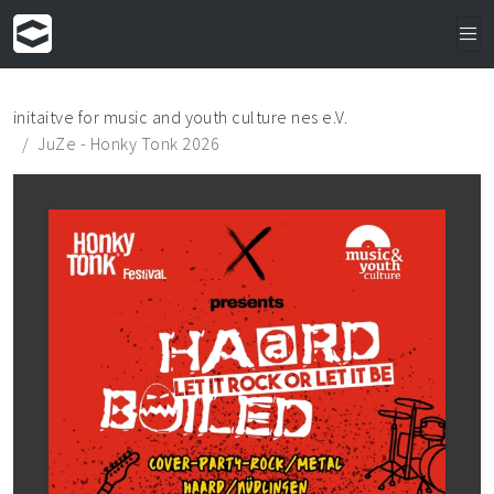
initaitve for music and youth culture nes e.V.
JuZe - Honky Tonk 2026