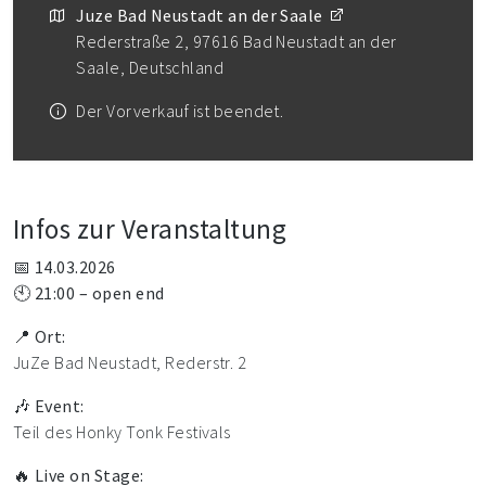
Juze Bad Neustadt an der Saale
Rederstraße 2, 97616 Bad Neustadt an der
Saale, Deutschland
Der Vorverkauf ist beendet.
Infos zur Veranstaltung
📅
14.03.2026
🕙
21:00 – open end
📍
Ort:
JuZe Bad Neustadt, Rederstr. 2
🎶
Event:
Teil des Honky Tonk Festivals
🔥
Live on Stage: