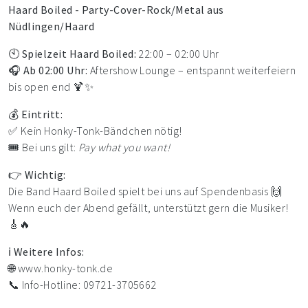
Haard Boiled - Party-Cover-Rock/Metal aus
Nüdlingen/Haard
🕙
Spielzeit Haard Boiled:
22:00 – 02:00 Uhr
🎧
Ab 02:00 Uhr:
Aftershow Lounge – entspannt weiterfeiern
bis open end 🍹✨
💰
Eintritt:
✅ Kein Honky-Tonk-Bändchen nötig!
🎟 Bei uns gilt:
Pay what you want!
👉
Wichtig:
Die Band Haard Boiled spielt bei uns auf Spendenbasis 🙌
Wenn euch der Abend gefällt, unterstützt gern die Musiker!
🎸🔥
ℹ
Weitere Infos:
🌐
www.honky-tonk.de
📞 Info-Hotline: 09721-3705662