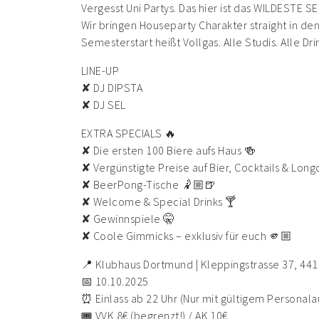
Vergesst Uni Partys. Das hier ist das WILDEST
Wir bringen Houseparty Charakter straight in 
Semesterstart heißt Vollgas. Alle Studis. Alle Dri
LINE-UP
✘ DJ DIPSTA
✘ DJ SEL
EXTRA SPECIALS 🔥
✘ Die ersten 100 Biere aufs Haus 🍻
✘ Vergünstigte Preise auf Bier, Cocktails & Lon
✘ BeerPong-Tische 🤾🏼🍺
✘ Welcome & Special Drinks 🍸
✘ Gewinnspiele 🤫
✘ Coole Gimmicks – exklusiv für euch 🫵🏼
📍 Klubhaus Dortmund | Kleppingstrasse 37, 44
📅 10.10.2025
⏰ Einlass ab 22 Uhr (Nur mit gültigem Personala
🎟️ VVK 8€ (begrenzt!) / AK 10€