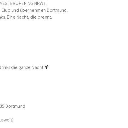
E SEMESTEROPENING NRWs!
den Club und übernehmen Dortmund.
nks. Eine Nacht, die brennt.
gdrinks die ganze Nacht 🍹
135 Dortmund
usweis)