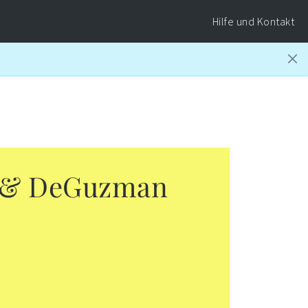
Hilfe und Kontakt
l & DeGuzman
1