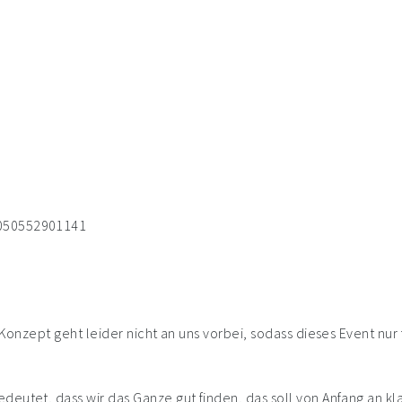
0050552901141
G-Konzept geht leider nicht an uns vorbei, sodass dieses Event n
eutet, dass wir das Ganze gut finden, das soll von Anfang an kl