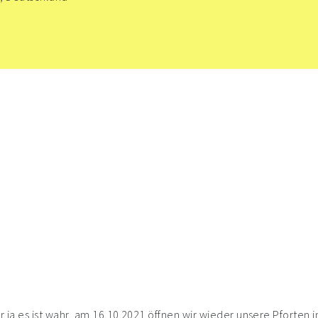
r ja es ist wahr, am 16.10.2021 öffnen wir wieder unsere Pforten 