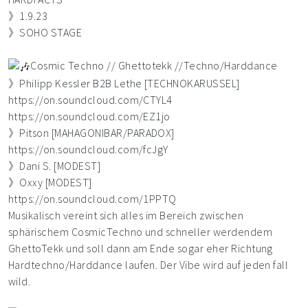
》1.9.23
》SOHO STAGE
Cosmic Techno // Ghettotekk //Techno/Harddance
》Philipp Kessler B2B Lethe [TECHNOKARUSSEL]
https://on.soundcloud.com/CTYL4
https://on.soundcloud.com/EZ1jo
》Pitson [MAHAGONIBAR/PARADOX]
https://on.soundcloud.com/fcJgY
》Dani S. [MODEST]
》Oxxy [MODEST]
https://on.soundcloud.com/1PPTQ
Musikalisch vereint sich alles im Bereich zwischen
sphärischem CosmicTechno und schneller werdendem
GhettoTekk und soll dann am Ende sogar eher Richtung
Hardtechno/Harddance laufen. Der Vibe wird auf jeden fall
wild.