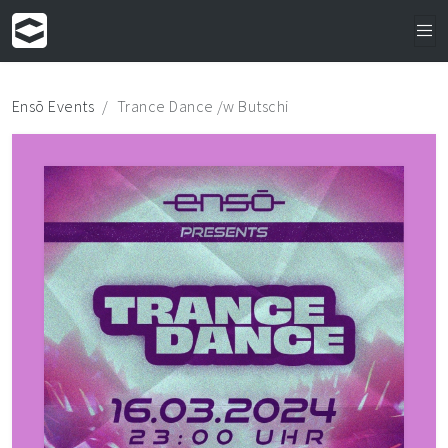
Ensō Events
Trance Dance /w Butschi