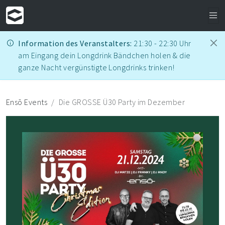
Information des Veranstalters:
21:30 - 22:30 Uhr
am Eingang dein Longdrink Bändchen holen & die
ganze Nacht vergünstigte Longdrinks trinken!
Ensō Events
Die GROSSE Ü30 Party im Dezember