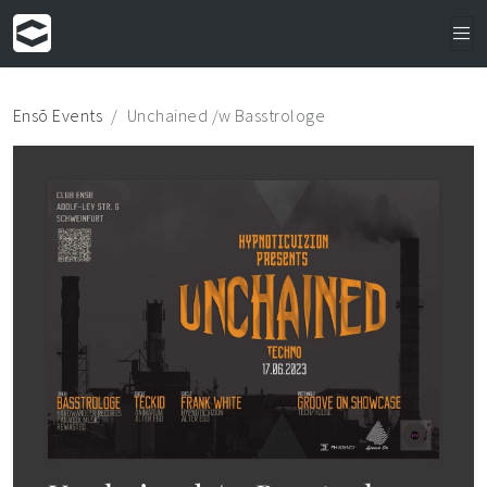
Ensō Events
Unchained /w Basstrologe