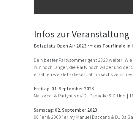
Infos zur Veranstaltung
Bolzplatz Open Air 2023 ‣‣‣ das Tourfinale in
Dein bester Partysommer geht 2023 weiter! Wiede
nun noch länger, die Party noch wilder und de
erzählen werdet - dieses Jahr in sechs verschi
Freitag: 01. September 2023
Mallorca- & Partyhits m/ DJ Papaoke & DJ Inc. | 1
Samstag: 02. September 2023
90´er & 2000´er m/ Manuel Baccano & DJ Da Bas