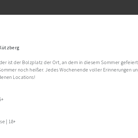
 Kützberg
r ist der Bolzplatz der Ort, an dem in diesem Sommer gefeiert, 
r Sommer noch heißer. Jedes Wochenende voller Erinnerungen und
edenen Locations!
6+
e | 18+