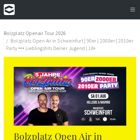
Bolzplatz Openair Tour 2026
Bolzplatz Open Air in Schweinfurt | 90er | 2000er | 2010er
Party ‣‣‣ Lieblingshits Deiner Jugend | 18+
Bolzplatz Open Air in