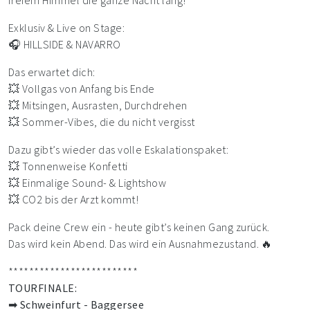
freiem Himmel die ganze Nacht lang!
Exklusiv & Live on Stage:
🎧 HILLSIDE & NAVARRO
Das erwartet dich:
💥 Vollgas von Anfang bis Ende
💥 Mitsingen, Ausrasten, Durchdrehen
💥 Sommer-Vibes, die du nicht vergisst
Dazu gibt’s wieder das volle Eskalationspaket:
💥 Tonnenweise Konfetti
💥 Einmalige Sound- & Lightshow
💥 CO2 bis der Arzt kommt!
Pack deine Crew ein - heute gibt’s keinen Gang zurück.
Das wird kein Abend. Das wird ein Ausnahmezustand. 🔥
*************************
TOURFINALE:
➡ Schweinfurt - Baggersee