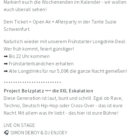
Markiert euch die Wochenenden im Kalender - wir wollen
euch überall sehen!
Dein Ticket = Open Air + Afterparty in der Tante Suzie
Schweinfurt.
Natürlich wieder mit unserem Frühstarter Longdrink-Deal:
Wer früh kommt, feiert günstiger!
➡ Bis 22 Uhr kommen
➡ Frühstarterbändchen erhalten
➡ Alle Longdrinks für nur 5,00€ die ganze Nacht genießen!
*************************
Project Bolzplatz ‣‣‣ die XXL Eskalation
Diese Generation ist laut, bunt und schrill. Egal ob Rave,
Techno, Deutsch Hip-Hop oder Cross-Over - das ist eure
Nacht. Mit allem was ihr liebt - das hier ist eure Bühne!
LIVE ON STAGE:
🎧 SIMON DEBOY & DJ ENJOEY